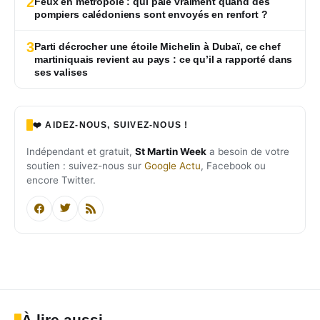
2
Feux en métropole : qui paie vraiment quand des
pompiers calédoniens sont envoyés en renfort ?
3
Parti décrocher une étoile Michelin à Dubaï, ce chef
martiniquais revient au pays : ce qu’il a rapporté dans
ses valises
❤️ AIDEZ-NOUS, SUIVEZ-NOUS !
Indépendant et gratuit,
St Martin Week
a besoin de votre
soutien : suivez-nous sur
Google Actu
, Facebook ou
encore Twitter.
À lire aussi