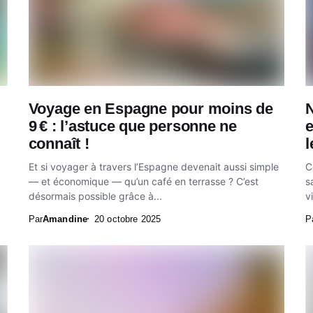
Voyage en Espagne pour moins de
N
9 € : l’astuce que personne ne
e
connaît !
l
Et si voyager à travers l’Espagne devenait aussi simple
C
— et économique — qu’un café en terrasse ? C’est
s
désormais possible grâce à...
v
Par
Amandine
20 octobre 2025
P