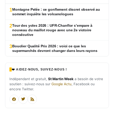
1
Montagne Pelée : ce gonflement discret observé au
sommet inquiète les volcanologues
2
Tour des yoles 2026 : UFR-Chanflor s’empare à
nouveau du maillot rouge avec une 2e victoire
consécutive
3
Bouclier Qualité Prix 2026 : voici ce que les
supermarchés devront changer dans leurs rayons
❤️ AIDEZ-NOUS, SUIVEZ-NOUS !
Indépendant et gratuit,
St Martin Week
a besoin de votre
soutien : suivez-nous sur
Google Actu
, Facebook ou
encore Twitter.