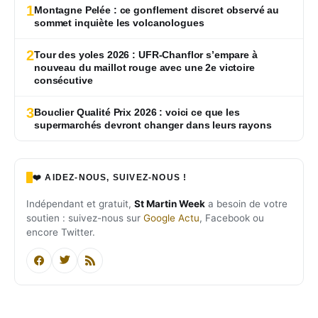
1
Montagne Pelée : ce gonflement discret observé au
sommet inquiète les volcanologues
2
Tour des yoles 2026 : UFR-Chanflor s’empare à
nouveau du maillot rouge avec une 2e victoire
consécutive
3
Bouclier Qualité Prix 2026 : voici ce que les
supermarchés devront changer dans leurs rayons
❤️ AIDEZ-NOUS, SUIVEZ-NOUS !
Indépendant et gratuit,
St Martin Week
a besoin de votre
soutien : suivez-nous sur
Google Actu
, Facebook ou
encore Twitter.