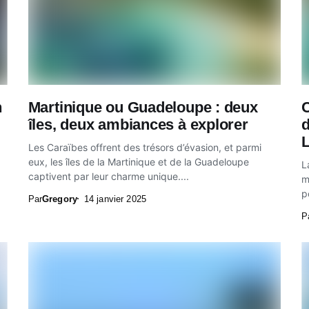
n
Martinique ou Guadeloupe : deux
C
îles, deux ambiances à explorer
d
L
Les Caraïbes offrent des trésors d’évasion, et parmi
eux, les îles de la Martinique et de la Guadeloupe
L
captivent par leur charme unique....
m
p
Par
Gregory
14 janvier 2025
i
P