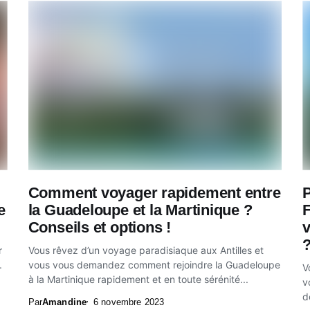
Comment voyager rapidement entre
P
e
la Guadeloupe et la Martinique ?
F
Conseils et options !
v
r
Vous rêvez d’un voyage paradisiaque aux Antilles et
.
vous vous demandez comment rejoindre la Guadeloupe
V
à la Martinique rapidement et en toute sérénité...
v
d
Par
Amandine
6 novembre 2023