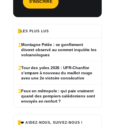
LES PLUS LUS
1
Montagne Pelée : ce gonflement
discret observé au sommet inquiète les
volcanologues
2
Tour des yoles 2026 : UFR-Chanflor
s’empare à nouveau du maillot rouge
avec une 2e victoire consécutive
3
Feux en métropole : qui paie vraiment
quand des pompiers calédoniens sont
envoyés en renfort ?
❤️ AIDEZ-NOUS, SUIVEZ-NOUS !