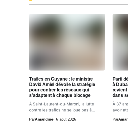
Trafics en Guyane : le ministre
Parti d
David Amiel dévoile la stratégie
à Dubaï
pour contrer les réseaux qui
revient
s’adaptent à chaque blocage
dans se
À Saint-Laurent-du-Maroni, la lutte
À 37 ans
contre les trafics ne se joue pas à...
avoir att
Par
Amandine
6 août 2026
Par
Aman