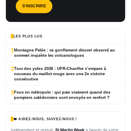
LES PLUS LUS
1
Montagne Pelée : ce gonflement discret observé au
sommet inquiète les volcanologues
2
Tour des yoles 2026 : UFR-Chanflor s’empare à
nouveau du maillot rouge avec une 2e victoire
consécutive
3
Feux en métropole : qui paie vraiment quand des
pompiers calédoniens sont envoyés en renfort ?
❤️ AIDEZ-NOUS, SUIVEZ-NOUS !
Indépendant et gratuit,
St Martin Week
a besoin de votre