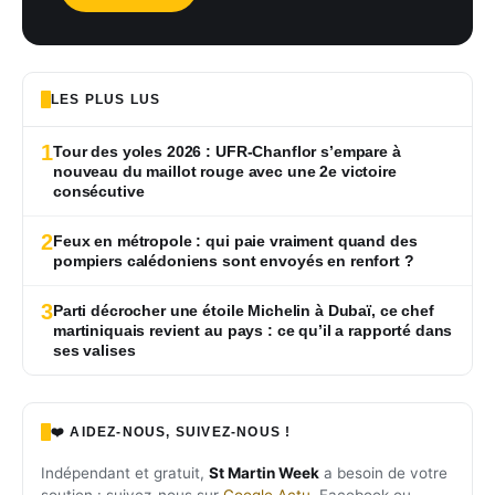
LES PLUS LUS
1
Tour des yoles 2026 : UFR-Chanflor s’empare à
nouveau du maillot rouge avec une 2e victoire
consécutive
2
Feux en métropole : qui paie vraiment quand des
pompiers calédoniens sont envoyés en renfort ?
3
Parti décrocher une étoile Michelin à Dubaï, ce chef
martiniquais revient au pays : ce qu’il a rapporté dans
ses valises
❤️ AIDEZ-NOUS, SUIVEZ-NOUS !
Indépendant et gratuit,
St Martin Week
a besoin de votre
soutien : suivez-nous sur
Google Actu
, Facebook ou