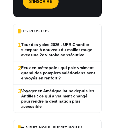
LES PLUS LUS
1
Tour des yoles 2026 : UFR-Chanflor
s’empare à nouveau du maillot rouge
avec une 2e victoire consécutive
2
Feux en métropole : qui paie vraiment
quand des pompiers calédoniens sont
envoyés en renfort ?
3
Voyager en Amérique latine depuis les
Antilles : ce qui a vraiment changé
pour rendre la destination plus
accessible
❤️ AIDEZ-NOUS, SUIVEZ-NOUS !