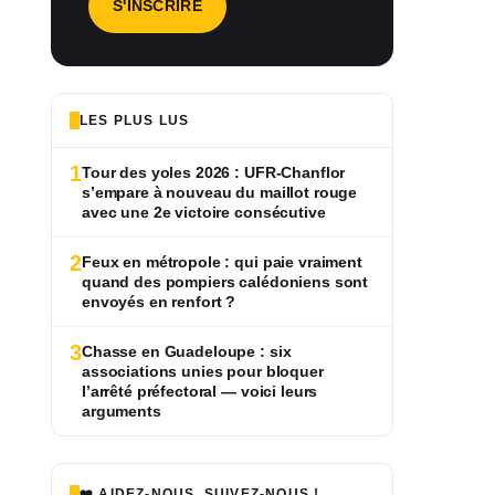
LES PLUS LUS
1
Tour des yoles 2026 : UFR-Chanflor
s’empare à nouveau du maillot rouge
avec une 2e victoire consécutive
2
Feux en métropole : qui paie vraiment
quand des pompiers calédoniens sont
envoyés en renfort ?
3
Chasse en Guadeloupe : six
associations unies pour bloquer
l’arrêté préfectoral — voici leurs
arguments
❤️ AIDEZ-NOUS, SUIVEZ-NOUS !