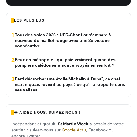
LES PLUS LUS
1
Tour des yoles 2026 : UFR-Chanflor s’empare à
nouveau du maillot rouge avec une 2e victoire
consécutive
2
Feux en métropole : qui paie vraiment quand des
pompiers calédoniens sont envoyés en renfort ?
3
Parti décrocher une étoile Michelin à Dubaï, ce chef
martiniquais revient au pays : ce qu’il a rapporté dans
ses valises
❤️ AIDEZ-NOUS, SUIVEZ-NOUS !
Indépendant et gratuit,
St Martin Week
a besoin de votre
soutien : suivez-nous sur
Google Actu
, Facebook ou
encore Twitter.