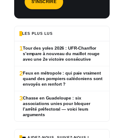
LES PLUS LUS
1
Tour des yoles 2026 : UFR-Chanflor
s’empare à nouveau du maillot rouge
avec une 2e victoire consécutive
2
Feux en métropole : qui paie vraiment
quand des pompiers calédoniens sont
envoyés en renfort ?
3
Chasse en Guadeloupe : six
associations unies pour bloquer
l’arrêté préfectoral — voici leurs
arguments
❤️ AIDEZ-NOUS, SUIVEZ-NOUS !