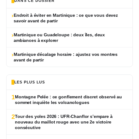
DANS CE DOSSIER
›
Endroit à éviter en Martinique : ce que vous devez
savoir avant de partir
›
Martinique ou Guadeloupe : deux îles, deux
ambiances à explorer
›
Martinique décalage horaire : ajustez vos montres
avant de partir
LES PLUS LUS
1
Montagne Pelée : ce gonflement discret observé au
sommet inquiète les volcanologues
2
Tour des yoles 2026 : UFR-Chanflor s’empare à
nouveau du maillot rouge avec une 2e victoire
consécutive