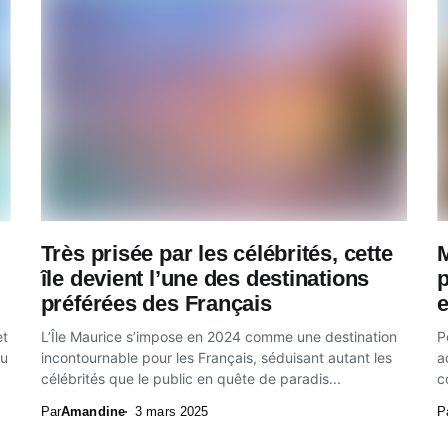
Très prisée par les célébrités, cette
M
île devient l’une des destinations
p
préférées des Français
et
L’Île Maurice s’impose en 2024 comme une destination
P
au
incontournable pour les Français, séduisant autant les
a
célébrités que le public en quête de paradis...
c
Par
Amandine
3 mars 2025
P