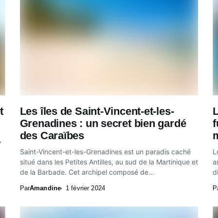
t
Les îles de Saint-Vincent-et-les-
L
Grenadines : un secret bien gardé
f
des Caraïbes
,
Saint-Vincent-et-les-Grenadines est un paradis caché
L
situé dans les Petites Antilles, au sud de la Martinique et
a
de la Barbade. Cet archipel composé de...
d
Par
Amandine
1 février 2024
P