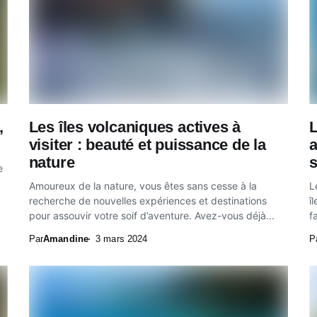
,
Les îles volcaniques actives à
L
visiter : beauté et puissance de la
a
nature
e
Amoureux de la nature, vous êtes sans cesse à la
L
recherche de nouvelles expériences et destinations
î
pour assouvir votre soif d’aventure. Avez-vous déjà...
f
Par
Amandine
3 mars 2024
P