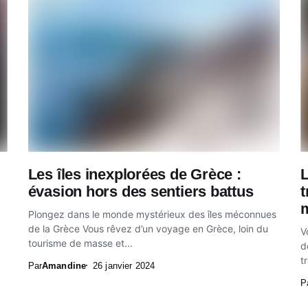
Les îles inexplorées de Grèce :
L
évasion hors des sentiers battus
t
m
Plongez dans le monde mystérieux des îles méconnues
de la Grèce Vous rêvez d’un voyage en Grèce, loin du
V
tourisme de masse et...
d
t
Par
Amandine
26 janvier 2024
P