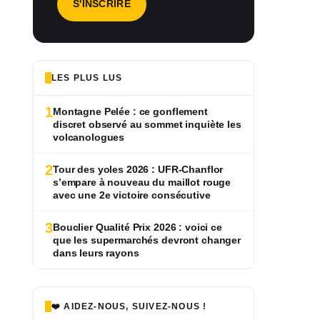
LES PLUS LUS
1
Montagne Pelée : ce gonflement
discret observé au sommet inquiète les
volcanologues
2
Tour des yoles 2026 : UFR-Chanflor
s’empare à nouveau du maillot rouge
avec une 2e victoire consécutive
3
Bouclier Qualité Prix 2026 : voici ce
que les supermarchés devront changer
dans leurs rayons
❤️ AIDEZ-NOUS, SUIVEZ-NOUS !