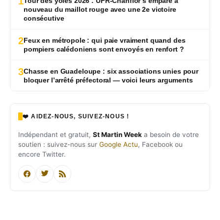
1
Tour des yoles 2026 : UFR-Chanflor s’empare à
nouveau du maillot rouge avec une 2e victoire
consécutive
2
Feux en métropole : qui paie vraiment quand des
pompiers calédoniens sont envoyés en renfort ?
3
Chasse en Guadeloupe : six associations unies pour
bloquer l’arrêté préfectoral — voici leurs arguments
❤️ AIDEZ-NOUS, SUIVEZ-NOUS !
Indépendant et gratuit,
St Martin Week
a besoin de votre
soutien : suivez-nous sur
Google Actu
, Facebook ou
encore Twitter.