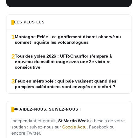
LES PLUS LUS
1
Montagne Pelée : ce gonflement discret observé au
sommet inquiète les volcanologues
2
Tour des yoles 2026 : UFR-Chanflor s’empare à
nouveau du maillot rouge avec une 2e victoire
consécutive
3
Feux en métropole : qui paie vraiment quand des
pompiers calédoniens sont envoyés en renfort ?
❤️ AIDEZ-NOUS, SUIVEZ-NOUS !
Indépendant et gratuit,
St Martin Week
a besoin de votre
soutien : suivez-nous sur
Google Actu
, Facebook ou
encore Twitter.