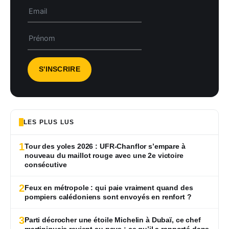
LES PLUS LUS
1
Tour des yoles 2026 : UFR-Chanflor s’empare à
nouveau du maillot rouge avec une 2e victoire
consécutive
2
Feux en métropole : qui paie vraiment quand des
pompiers calédoniens sont envoyés en renfort ?
3
Parti décrocher une étoile Michelin à Dubaï, ce chef
martiniquais revient au pays : ce qu’il a rapporté dans