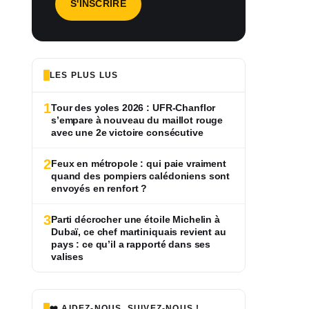
LES PLUS LUS
1
Tour des yoles 2026 : UFR-Chanflor
s’empare à nouveau du maillot rouge
avec une 2e victoire consécutive
2
Feux en métropole : qui paie vraiment
quand des pompiers calédoniens sont
envoyés en renfort ?
3
Parti décrocher une étoile Michelin à
Dubaï, ce chef martiniquais revient au
pays : ce qu’il a rapporté dans ses
valises
❤️ AIDEZ-NOUS, SUIVEZ-NOUS !