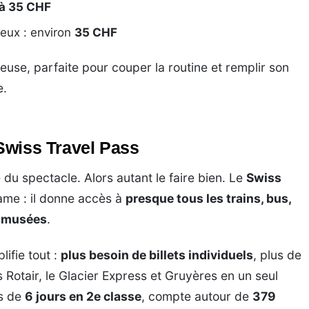
à 35 CHF
reux : environ
35 CHF
se, parfaite pour couper la routine et remplir son
e.
 Swiss Travel Pass
e du spectacle. Alors autant le faire bien. Le
Swiss
ame : il donne accès à
presque tous les trains, bus,
 musées
.
mplifie tout :
plus besoin de billets individuels
, plus de
s Rotair, le Glacier Express et Gruyères en un seul
ss de
6 jours en 2e classe
, compte autour de
379