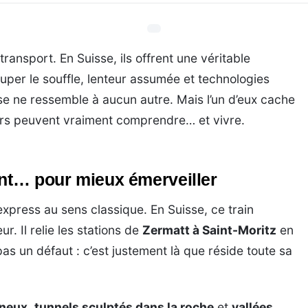
transport. En Suisse, ils offrent une véritable
per le souffle, lenteur assumée et technologies
sse ne ressemble à aucun autre. Mais l’un d’eux cache
ers peuvent vraiment comprendre… et vivre.
ent… pour mieux émerveiller
 express au sens classique. En Suisse, ce train
r. Il relie les stations de
Zermatt à Saint-Moritz
en
pas un défaut : c’est justement là que réside toute sa
ineux
,
tunnels sculptés dans la roche
et
vallées