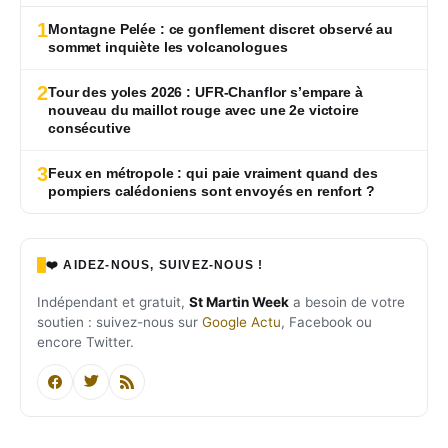
1
Montagne Pelée : ce gonflement discret observé au
sommet inquiète les volcanologues
2
Tour des yoles 2026 : UFR-Chanflor s’empare à
nouveau du maillot rouge avec une 2e victoire
consécutive
3
Feux en métropole : qui paie vraiment quand des
pompiers calédoniens sont envoyés en renfort ?
❤️ AIDEZ-NOUS, SUIVEZ-NOUS !
Indépendant et gratuit,
St Martin Week
a besoin de votre
soutien : suivez-nous sur
Google Actu
, Facebook ou
encore Twitter.