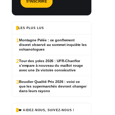
LES PLUS LUS
1
Montagne Pelée : ce gonflement
discret observé au sommet inquiète les
volcanologues
2
Tour des yoles 2026 : UFR-Chanflor
s’empare à nouveau du maillot rouge
avec une 2e victoire consécutive
3
Bouclier Qualité Prix 2026 : voici ce
que les supermarchés devront changer
dans leurs rayons
❤️ AIDEZ-NOUS, SUIVEZ-NOUS !