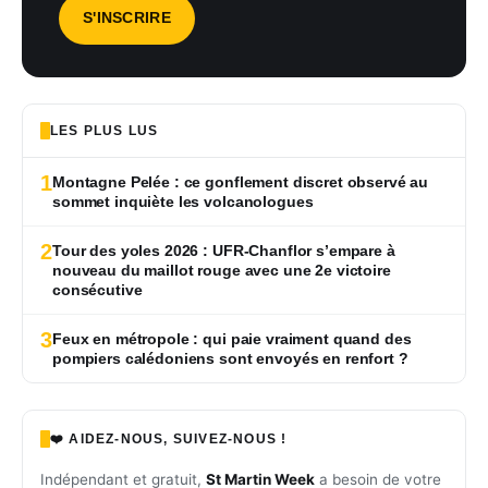
LES PLUS LUS
1
Montagne Pelée : ce gonflement discret observé au
sommet inquiète les volcanologues
2
Tour des yoles 2026 : UFR-Chanflor s’empare à
nouveau du maillot rouge avec une 2e victoire
consécutive
3
Feux en métropole : qui paie vraiment quand des
pompiers calédoniens sont envoyés en renfort ?
❤️ AIDEZ-NOUS, SUIVEZ-NOUS !
Indépendant et gratuit,
St Martin Week
a besoin de votre