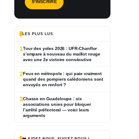
LES PLUS LUS
1
Tour des yoles 2026 : UFR-Chanflor
s’empare à nouveau du maillot rouge
avec une 2e victoire consécutive
2
Feux en métropole : qui paie vraiment
quand des pompiers calédoniens sont
envoyés en renfort ?
3
Chasse en Guadeloupe : six
associations unies pour bloquer
l’arrêté préfectoral — voici leurs
arguments
❤️ AIDEZ-NOUS, SUIVEZ-NOUS !