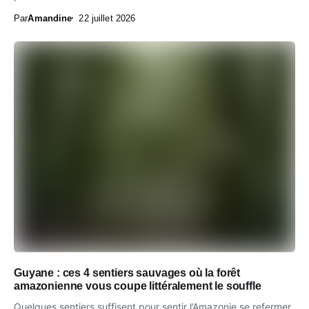
Par
Amandine
22 juillet 2026
Guyane : ces 4 sentiers sauvages où la forêt
amazonienne vous coupe littéralement le souffle
Quelques sentiers suffisent pour sentir l’Amazonie se refermer