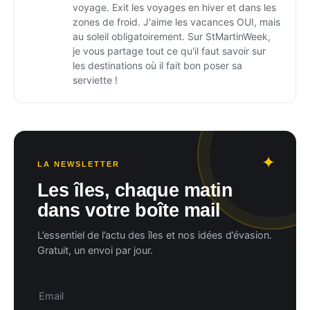
voyage. Exit les voyages en hiver et dans les
zones de froid. J'aime les vacances OUI, mais
au soleil obligatoirement. Sur StMartinWeek,
je vous partage tout ce qu'il faut savoir sur
les destinations où il fait bon poser sa
serviette !
LA NEWSLETTER
Les îles, chaque matin
dans votre boîte mail
L’essentiel de l’actu des îles et nos idées d’évasion.
Gratuit, un envoi par jour.