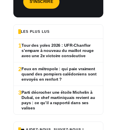
LES PLUS LUS
1
Tour des yoles 2026 : UFR-Chanflor
s’empare à nouveau du maillot rouge
avec une 2e victoire consécutive
2
Feux en métropole : qui paie vraiment
quand des pompiers calédoniens sont
envoyés en renfort ?
3
Parti décrocher une étoile Michelin à
Dubaï, ce chef martiniquais revient au
pays : ce qu’il a rapporté dans ses
valises
❤️ AIDEZ-NOUS, SUIVEZ-NOUS !