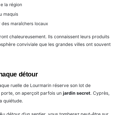
e la région
u maquis
r des maraîchers locaux
ont chaleureusement. Ils connaissent leurs produits
osphère conviviale que les grandes villes ont souvent
chaque détour
aque ruelle de Lourmarin réserve son lot de
e porte, on aperçoit parfois un
jardin secret
. Cyprès,
la quiétude.
 Au détour d’un sentier, vous tomberez peut-être sur