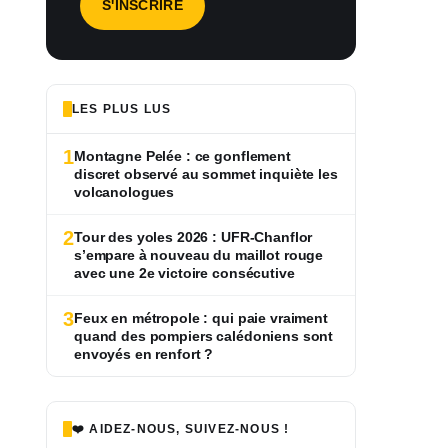
LES PLUS LUS
1
Montagne Pelée : ce gonflement
discret observé au sommet inquiète les
volcanologues
2
Tour des yoles 2026 : UFR-Chanflor
s’empare à nouveau du maillot rouge
avec une 2e victoire consécutive
3
Feux en métropole : qui paie vraiment
quand des pompiers calédoniens sont
envoyés en renfort ?
❤️ AIDEZ-NOUS, SUIVEZ-NOUS !