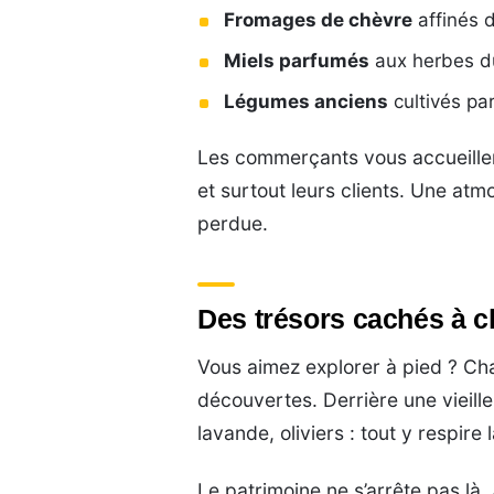
Fromages de chèvre
affinés d
Miels parfumés
aux herbes d
Légumes anciens
cultivés pa
Les commerçants vous accueiller
et surtout leurs clients. Une atm
perdue.
Des trésors cachés à 
Vous aimez explorer à pied ? Ch
découvertes. Derrière une vieill
lavande, oliviers : tout y respire 
Le patrimoine ne s’arrête pas là.