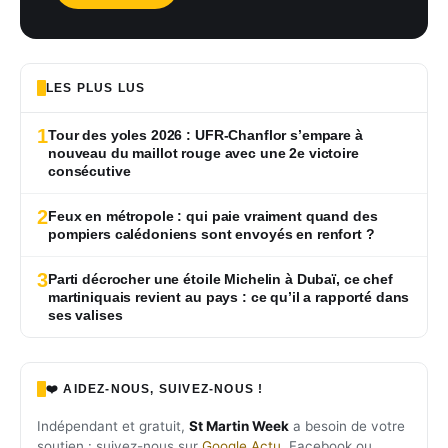
LES PLUS LUS
1
Tour des yoles 2026 : UFR-Chanflor s’empare à
nouveau du maillot rouge avec une 2e victoire
consécutive
2
Feux en métropole : qui paie vraiment quand des
pompiers calédoniens sont envoyés en renfort ?
3
Parti décrocher une étoile Michelin à Dubaï, ce chef
martiniquais revient au pays : ce qu’il a rapporté dans
ses valises
❤️ AIDEZ-NOUS, SUIVEZ-NOUS !
Indépendant et gratuit,
St Martin Week
a besoin de votre
soutien : suivez-nous sur
Google Actu
, Facebook ou