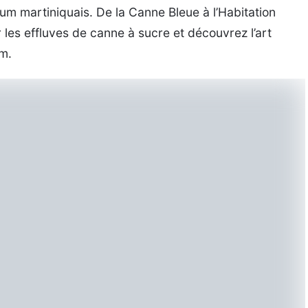
um martiniquais. De la Canne Bleue à l’Habitation
 les effluves de canne à sucre et découvrez l’art
um.