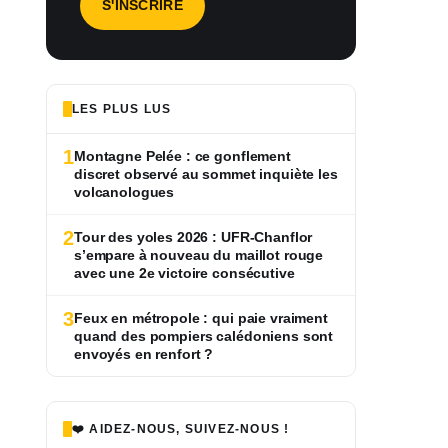
LES PLUS LUS
1
Montagne Pelée : ce gonflement
discret observé au sommet inquiète les
volcanologues
2
Tour des yoles 2026 : UFR-Chanflor
s’empare à nouveau du maillot rouge
avec une 2e victoire consécutive
3
Feux en métropole : qui paie vraiment
quand des pompiers calédoniens sont
envoyés en renfort ?
❤️ AIDEZ-NOUS, SUIVEZ-NOUS !